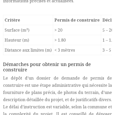
informations précises et actualisées.
Critère
Permis de construire
Décla
Surface (m²)
> 20
5 – 20
Hauteur (m)
> 1.80
1 – 1.8
Distance aux limites (m)
< 3 mètres
3 – 5 
Démarches pour obtenir un permis de
construire
Le dépôt d’un dossier de demande de permis de
construire est une étape administrative qui nécessite la
fourniture de plans précis, de photos du terrain, d’une
description détaillée du projet, et de justificatifs divers.
Le délai d’instruction est variable, selon la commune et
la complexité du projet. Il est conseillé de déposer