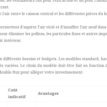
e, les ventilateurs (un pour l’extraction et un pour l’insuff
trant.
e l’air entre le caisson central et les différentes pièces du 
permettent d’aspirer l’air vicié et d’insuffler l’air neuf dan
t pour éliminer les pollens, les particules fines et autres i
r intérieur.
aux différents besoins et budgets. Les modèles standard,
s variées. Le choix du modèle doit être fait en fonction d
ouble flux pour alléger votre investissement.
Coût
Avantages
indicatif