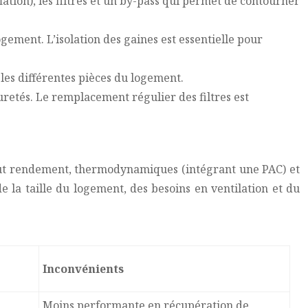
lation), les filtres et un by-pass qui permet de contourner
logement. L’isolation des gaines est essentielle pour
s les différentes pièces du logement.
mpuretés. Le remplacement régulier des filtres est
 haut rendement, thermodynamiques (intégrant une PAC) et
e la taille du logement, des besoins en ventilation et du
Inconvénients
Moins performante en récupération de