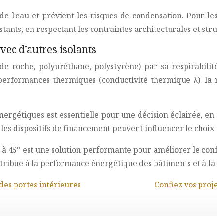
on de l’eau et prévient les risques de condensation. Pour l
stants, en respectant les contraintes architecturales et stru
vec d’autres isolants
 de roche, polyuréthane, polystyrène) par sa respirabilit
performances thermiques (conductivité thermique λ), la rés
rgétiques est essentielle pour une décision éclairée, en 
 les dispositifs de financement peuvent influencer le choix 
re à 45° est une solution performante pour améliorer le co
ontribue à la performance énergétique des bâtiments et à l
des portes intérieures
Confiez vos proj