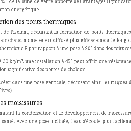
45° de la laine de verre apporte des avantages significatif
ation énergétique.
ction des ponts thermiques
sein de l’isolant, réduisant la formation de ponts thermiqu
ir chaud monte et est diffusé plus efficacement le long de
hermique R par rapport à une pose à 90° dans des toitures
 30 kg/m³, une installation à 45° peut offrir une résista
ion significative des pertes de chaleur.
 créer dans une pose verticale, réduisant ainsi les risqu
ives).
des moisissures
, limitant la condensation et le développement de moisissu
anté. Avec une pose inclinée, l’eau s’écoule plus facilem