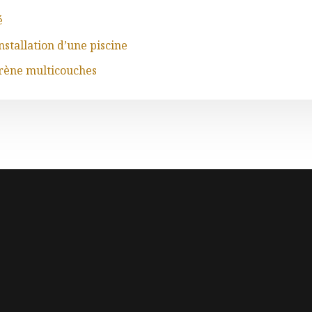
é
stallation d’une piscine
yrène multicouches