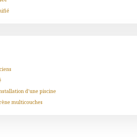
ifié
ciens
é
stallation d’une piscine
yrène multicouches