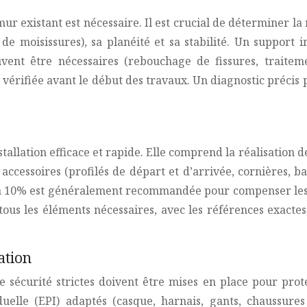
r existant est nécessaire. Il est crucial de déterminer la n
 de moisissures), sa planéité et sa stabilité. Un support 
vent être nécessaires (rebouchage de fissures, traiteme
rifiée avant le début des travaux. Un diagnostic précis p
tallation efficace et rapide. Elle comprend la réalisation de
essoires (profilés de départ et d’arrivée, cornières, bandes 
 à 10% est généralement recommandée pour compenser les p
 tous les éléments nécessaires, avec les références exactes
ation
 sécurité strictes doivent être mises en place pour protég
iduelle (EPI) adaptés (casque, harnais, gants, chaussure