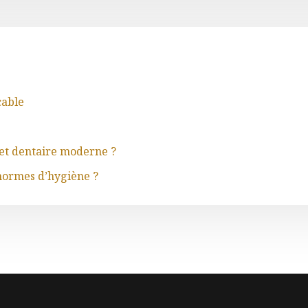
cable
e
et dentaire moderne ?
 normes d’hygiène ?